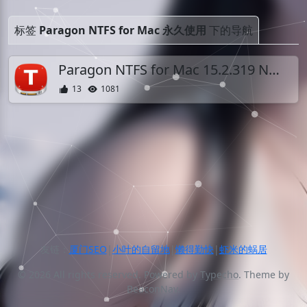
标签
Paragon NTFS for Mac 永久使用
下的导航
Paragon NTFS for Mac 15.2.319 NTFS硬盘支持工具 开心版
13
1081
友链：
厦门SEO
|
小叶的自留地
|
懒得勤快
|
虾米的蜗居
© 2026 All rights reserved. Powered by
Typecho
. Theme by
BeaconNav
.