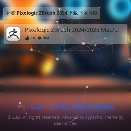
标签
Pixologic ZBrush 2024 下载
下的导航
Pixologic ZBrush 2024/2025 Mac/Win开心激活 中文英文版 雕塑软件
14
964
友链：
厦门SEO
|
小叶的自留地
|
懒得勤快
|
虾米的蜗居
© 2026 All rights reserved. Powered by
Typecho
. Theme by
BeaconNav
.