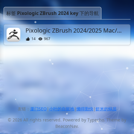
标签
Pixologic ZBrush 2024 key
下的导航
Pixologic ZBrush 2024/2025 Mac/Win开心激活 中文英文版 雕塑软件
14
967
友链：
厦门SEO
|
小叶的自留地
|
懒得勤快
|
虾米的蜗居
© 2026 All rights reserved. Powered by
Typecho
. Theme by
BeaconNav
.