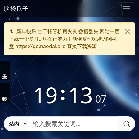
脑袋瓜子
新年快乐,由于托管机房火灾,数据丢失,网站一度
下线一个多月...现在正努力手动恢复~ 欢迎访问网
盘 https://go.naodai.org 直接下载资源
19
:
13
07