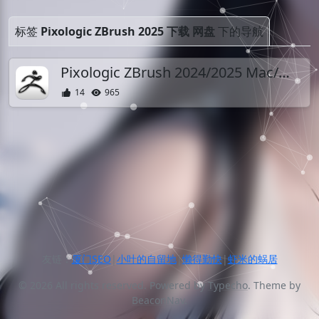
标签
Pixologic ZBrush 2025 下载 网盘
下的导航
Pixologic ZBrush 2024/2025 Mac/Win开心激活 中文英文版 雕塑软件
14
965
友链：
厦门SEO
|
小叶的自留地
|
懒得勤快
|
虾米的蜗居
© 2026 All rights reserved. Powered by
Typecho
. Theme by
BeaconNav
.