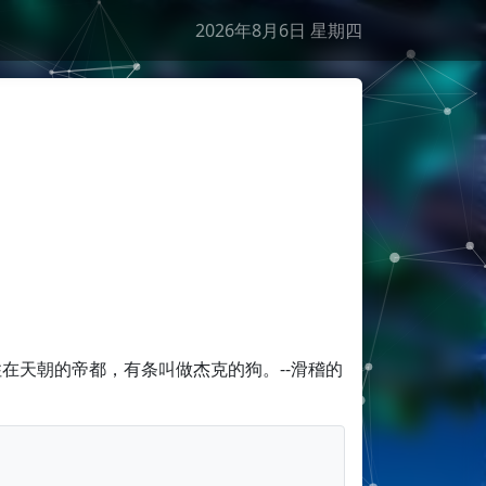
2026年8月6日 星期四
干支
丙午年乙未月壬子日
生肖
马
星座
狮子座
节日
节气
在天朝的帝都，有条叫做杰克的狗。--滑稽的